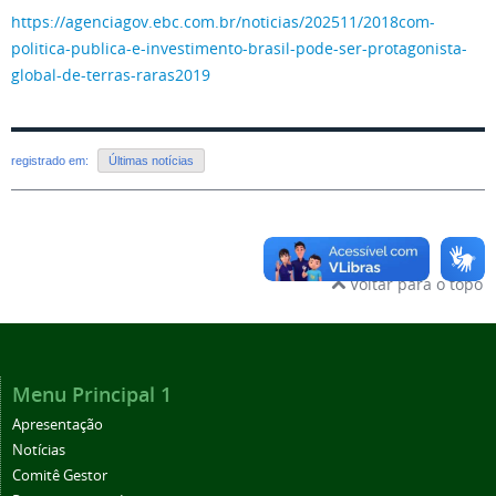
https://agenciagov.ebc.com.br/noticias/202511/2018com-
politica-publica-e-investimento-brasil-pode-ser-protagonista-
global-de-terras-raras2019
registrado em:
Últimas notícias
Voltar para o topo
Menu Principal 1
Apresentação
Notícias
Comitê Gestor