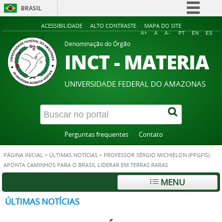
BRASIL
Simplifique!
ACESSIBILIDADE
ALTO CONTRASTE
MAPA DO SITE
A+
A
A-
PT
EN
ES
Comunica BR
Denominação do Órgão
INCT - MATERIA
Participe
Acesso à informação
UNIVERSIDADE FEDERAL DO AMAZONAS
Legislação
Canais
Perguntas frequentes
Contato
PÁGINA INICIAL
>
ÚLTIMAS NOTÍCIAS
>
PROFESSOR SÉRGIO MICHIELON (PPGFIS)
APONTA CAMINHOS PARA O BRASIL LIDERAR EM TERRAS RARAS
MENU
ÚLTIMAS NOTÍCIAS