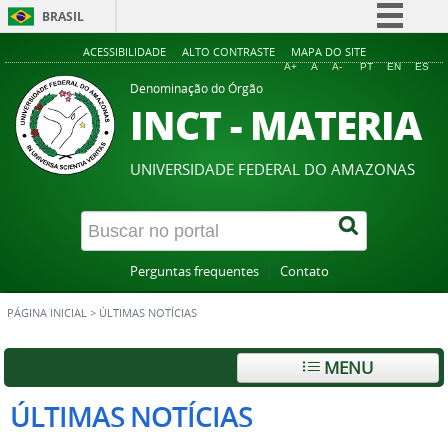
BRASIL
Simplifique!
ACESSIBILIDADE
ALTO CONTRASTE
MAPA DO SITE
A+
A
A-
PT
EN
ES
Comunica BR
Denominação do Órgão
INCT - MATERIA
Participe
Acesso à informação
UNIVERSIDADE FEDERAL DO AMAZONAS
Legislação
Canais
Perguntas frequentes
Contato
PÁGINA INICIAL
>
ÚLTIMAS NOTÍCIAS
MENU
ÚLTIMAS NOTÍCIAS