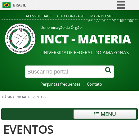
BRASIL
Simplifique!
ACESSIBILIDADE
ALTO CONTRASTE
MAPA DO SITE
A+
A
A-
PT
EN
ES
Comunica BR
Denominação do Órgão
INCT - MATERIA
Participe
Acesso à informação
UNIVERSIDADE FEDERAL DO AMAZONAS
Legislação
Canais
Perguntas frequentes
Contato
PÁGINA INICIAL
>
EVENTOS
MENU
EVENTOS