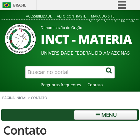
BRASIL
Simplifique!
ACESSIBILIDADE
ALTO CONTRASTE
MAPA DO SITE
A+
A
A-
PT
EN
ES
Comunica BR
Denominação do Órgão
INCT - MATERIA
Participe
Acesso à informação
UNIVERSIDADE FEDERAL DO AMAZONAS
Legislação
Canais
Perguntas frequentes
Contato
PÁGINA INICIAL
>
CONTATO
MENU
Contato