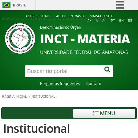
BRASIL
Simplifique!
ACESSIBILIDADE
ALTO CONTRASTE
MAPA DO SITE
A+
A
A-
PT
EN
ES
Comunica BR
Denominação do Órgão
INCT - MATERIA
Participe
Acesso à informação
UNIVERSIDADE FEDERAL DO AMAZONAS
Legislação
Canais
Perguntas frequentes
Contato
PÁGINA INICIAL
>
INSTITUCIONAL
MENU
Institucional